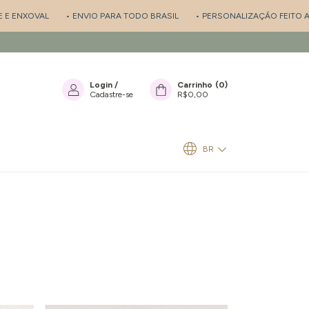
E ENXOVAL
• ENVIO PARA TODO BRASIL
• PERSONALIZAÇÃO FEITO A 
Login
/
Carrinho
(
0
)
Cadastre-se
R$0,00
BR