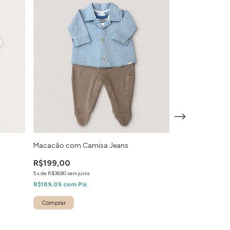
Macacão com Camisa Jeans
Macacão Ursa 
R$199,00
R$159,00
5
x
de
R$39,80
sem juros
5
x
de
R$31,80
sem jur
R$189,05
com
Pix
R$151,05
com
Pix
Comprar
Comprar