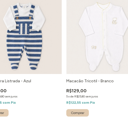
ra Listrada - Azul
Macacão Tricotil - Branco
,00
R$129,00
,80
sem juros
5
x
de
R$25,80
sem juros
05
com
Pix
R$122,55
com
Pix
rar
Comprar