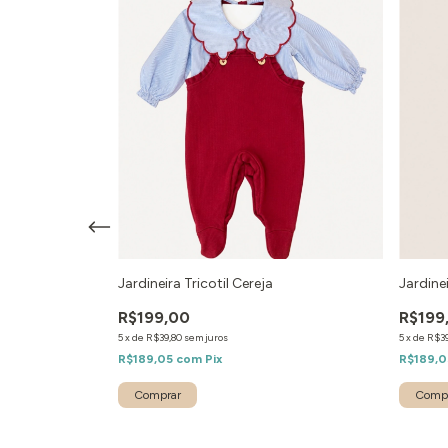
- Vermelho
Jardineira Tricotil Cereja
Jardinei
R$199,00
R$199
5
x
de
R$39,80
sem juros
5
x
de
R$39
R$189,05
com
Pix
R$189,
Comprar
Comp