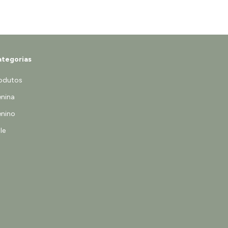
tegorias
odutos
nina
nino
le