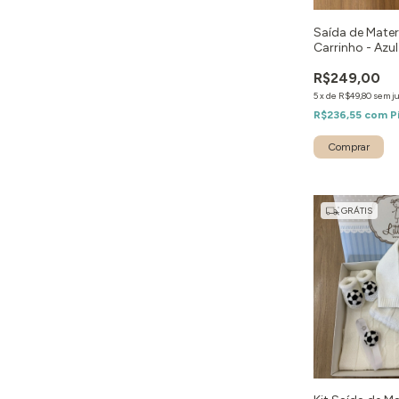
Saída de Mate
Carrinho - Azul
R$249,00
5
x
de
R$49,80
sem j
R$236,55
com
P
Comprar
GRÁTIS