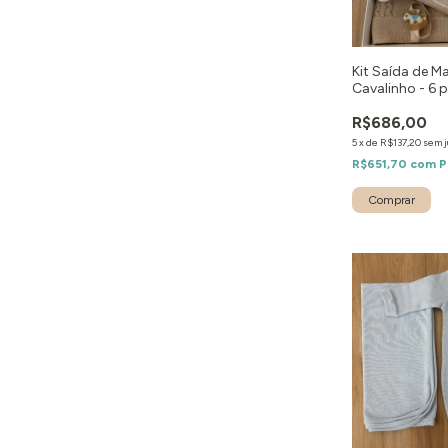
Kit Saída de M
Cavalinho - 6 
R$686,00
5
x
de
R$137,20
sem j
R$651,70
com
P