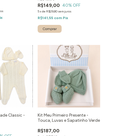
R$149,00
40
% OFF
ros
5
x
de
R$29,80
sem juros
ix
R$141,55
com
Pix
Comprar
ade Classic -
Kit Meu Primeiro Presente -
Touca, Luvas e Sapatinho Verde
R$187,00