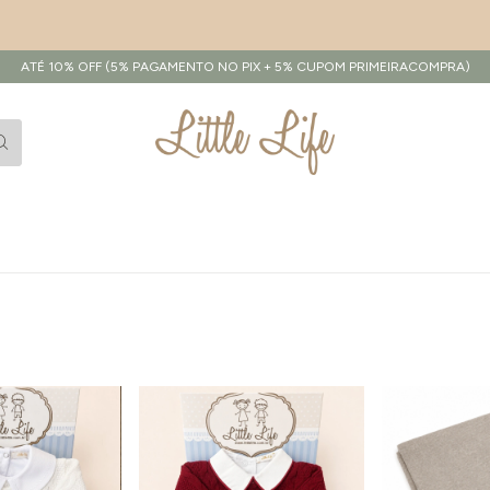
ATÉ 10% OFF (5% PAGAMENTO NO PIX + 5% CUPOM PRIMEIRACOMPRA)