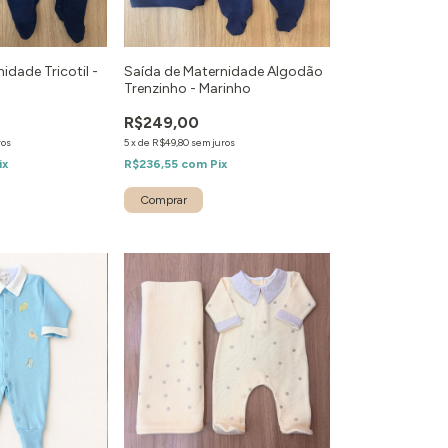
idade Tricotil -
Saída de Maternidade Algodão
Trenzinho - Marinho
R$249,00
ros
5
x
de
R$49,80
sem juros
ix
R$236,55
com
Pix
Comprar