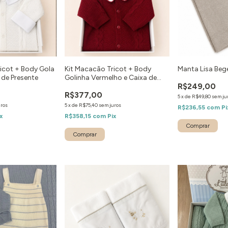
icot + Body Gola
Kit Macacão Tricot + Body
Manta Lisa Beg
 de Presente
Golinha Vermelho e Caixa de
R$249,00
Presente
R$377,00
5
x
de
R$49,80
sem ju
uros
5
x
de
R$75,40
sem juros
R$236,55
com
Pi
x
R$358,15
com
Pix
Comprar