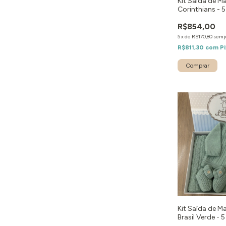
Kit Saída de M
Corinthians - 
R$854,00
5
x
de
R$170,80
sem j
R$811,30
com
Pi
Comprar
Kit Saída de M
Brasil Verde - 