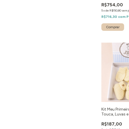
R$754,00
5
x
de
R$150,80
sem j
R$716,30
com
P
Comprar
Kit Meu Primeir
Touca, Luvas 
Amarelo
R$187,00