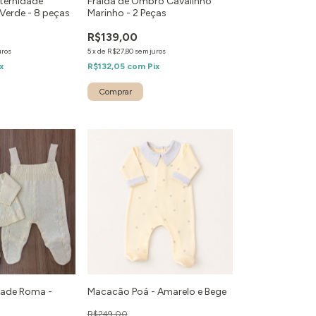
aternidade
Fralda de Ombro Cavalinho
Verde - 8 peças
Marinho - 2 Peças
R$139,00
uros
5
x
de
R$27,80
sem juros
x
R$132,05
com
Pix
dade Roma -
Macacão Poá - Amarelo e Bege
R$249,00