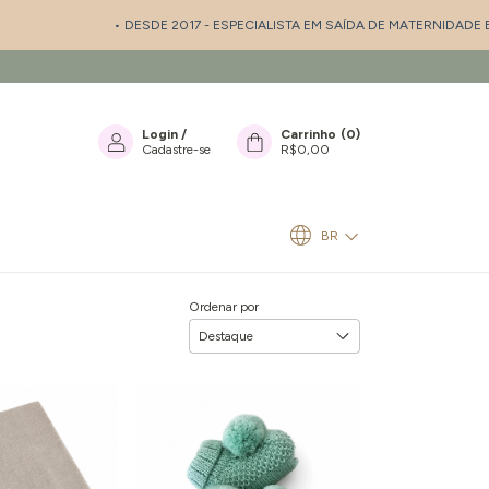
• DESDE 2017 - ESPECIALISTA EM SAÍDA DE MATERNIDADE E ENXOVAL
• 
Login
/
Carrinho
(
0
)
Cadastre-se
R$0,00
BR
Ordenar por