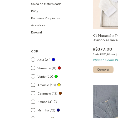
Saída de Maternidade
Body
Primeiras Roupinhas
Acessórios
Enxoval
Kit Macacão Tr
Branco e Caixa
R$377,00
COR
5
x
de
R$75,40
sem j
Azul (21)
R$358,15
com
Pi
Vermelho (8)
Comprar
Verde (20)
Amarelo (10)
Caramelo (13)
Branco (4)
Marinho (12)