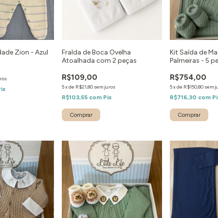
ade Zion - Azul
Fralda de Boca Ovelha
Kit Saída de M
Atoalhada com 2 peças
Palmeiras - 5 p
R$109,00
R$754,00
ros
5
x
de
R$21,80
sem juros
5
x
de
R$150,80
sem j
Pix
R$103,55
com
Pix
R$716,30
com
Pi