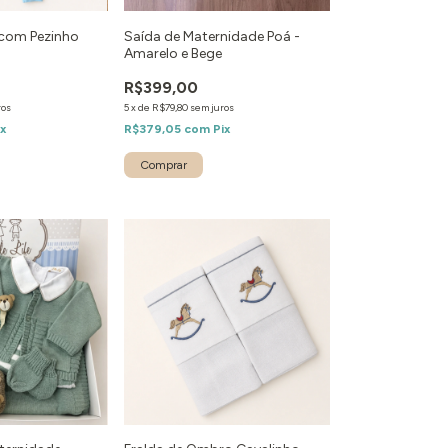
com Pezinho
Saída de Maternidade Poá -
l
Amarelo e Bege
R$399,00
ros
5
x
de
R$79,80
sem juros
ix
R$379,05
com
Pix
Comprar