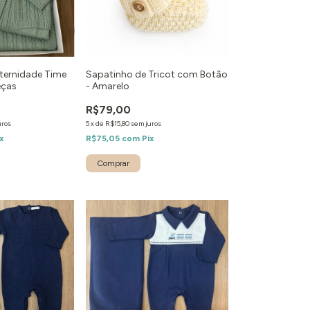
aternidade Time
Sapatinho de Tricot com Botão
eças
- Amarelo
R$79,00
uros
5
x
de
R$15,80
sem juros
x
R$75,05
com
Pix