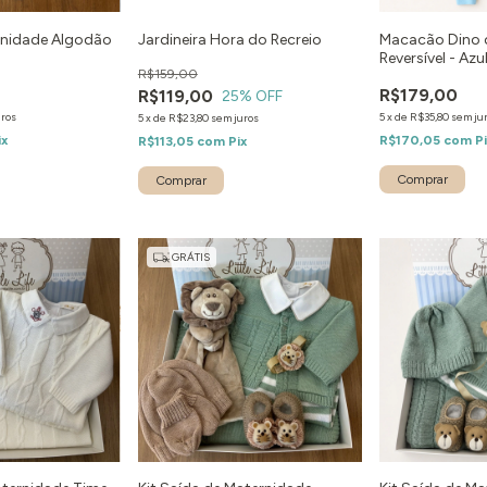
rnidade Algodão
Jardineira Hora do Recreio
Macacão Dino 
Reversível - Azu
R$159,00
R$179,00
R$119,00
25
% OFF
uros
5
x
de
R$35,80
sem ju
5
x
de
R$23,80
sem juros
ix
R$170,05
com
P
R$113,05
com
Pix
Comprar
Comprar
GRÁTIS