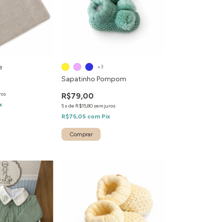
e
+3
Sapatinho Pompom
ros
R$79,00
x
5
x
de
R$15,80
sem juros
R$75,05
com
Pix
Comprar