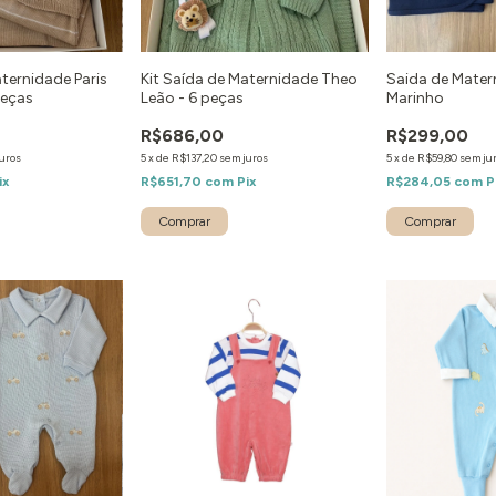
aternidade Paris
Kit Saída de Maternidade Theo
Saida de Matern
peças
Leão - 6 peças
Marinho
R$686,00
R$299,00
uros
5
x
de
R$137,20
sem juros
5
x
de
R$59,80
sem ju
ix
R$651,70
com
Pix
R$284,05
com
P
Comprar
Comprar