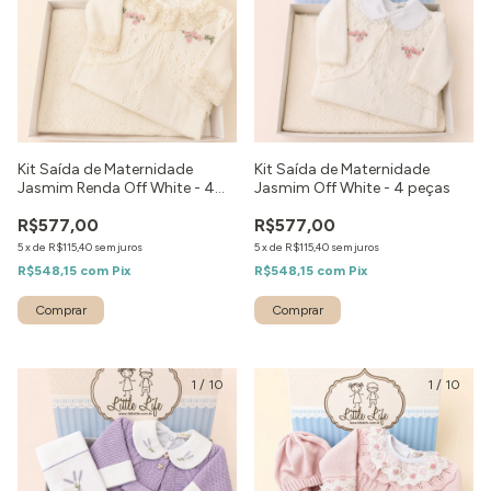
Kit Saída de Maternidade
Kit Saída de Maternidade
Jasmim Renda Off White - 4
Jasmim Off White - 4 peças
peças
R$577,00
R$577,00
5
x
de
R$115,40
sem juros
5
x
de
R$115,40
sem juros
R$548,15
com
Pix
R$548,15
com
Pix
Comprar
Comprar
1
/
10
1
/
10