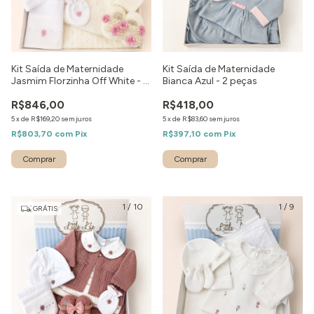
Kit Saída de Maternidade
Kit Saída de Maternidade
Jasmim Florzinha Off White - 9
Bianca Azul - 2 peças
peças
R$846,00
R$418,00
5
x
de
R$169,20
sem juros
5
x
de
R$83,60
sem juros
R$803,70
com
Pix
R$397,10
com
Pix
Comprar
Comprar
1
/
10
1
/
9
GRÁTIS