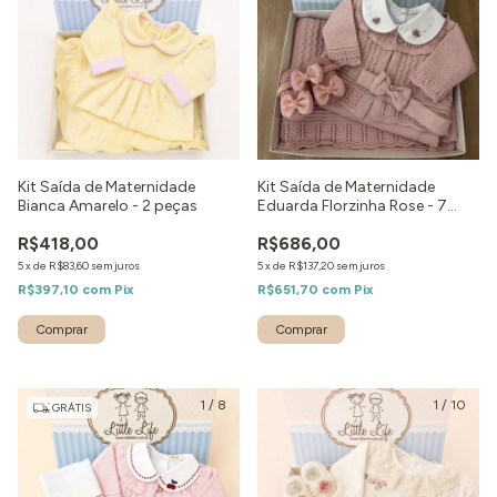
Kit Saída de Maternidade
Kit Saída de Maternidade
Bianca Amarelo - 2 peças
Eduarda Florzinha Rose - 7
peças
R$418,00
R$686,00
5
x
de
R$83,60
sem juros
5
x
de
R$137,20
sem juros
R$397,10
com
Pix
R$651,70
com
Pix
Comprar
Comprar
1
/
8
1
/
10
GRÁTIS