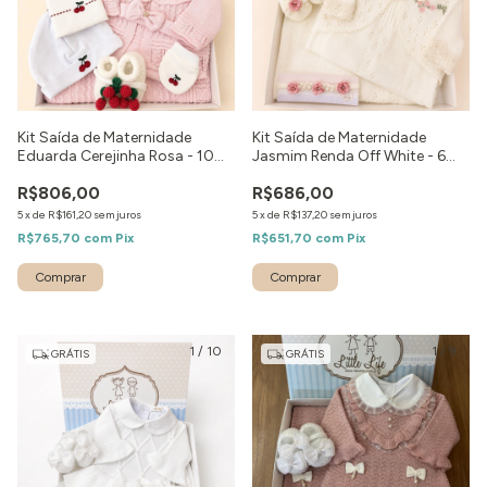
Kit Saída de Maternidade
Kit Saída de Maternidade
Eduarda Cerejinha Rosa - 10
Jasmim Renda Off White - 6
peças
peças
R$806,00
R$686,00
5
x
de
R$161,20
sem juros
5
x
de
R$137,20
sem juros
R$765,70
com
Pix
R$651,70
com
Pix
Comprar
Comprar
1
/
10
1
/
9
GRÁTIS
GRÁTIS