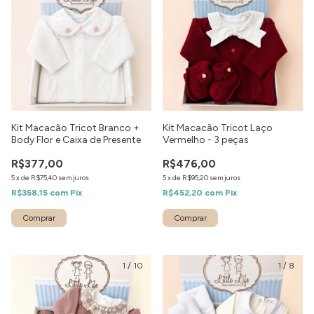
Kit Macacão Tricot Branco +
Kit Macacão Tricot Laço
Body Flor e Caixa de Presente
Vermelho - 3 peças
R$377,00
R$476,00
5
x
de
R$75,40
sem juros
5
x
de
R$95,20
sem juros
R$358,15
com
Pix
R$452,20
com
Pix
Comprar
Comprar
1
/
10
1
/
8