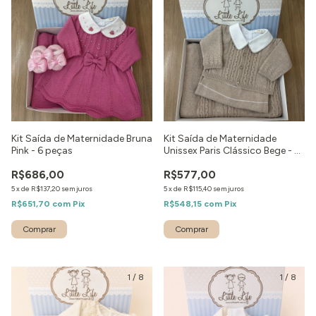
Kit Saída de Maternidade Bruna
Kit Saída de Maternidade
Pink - 6 peças
Unissex Paris Clássico Bege - 4
peças
R$686,00
R$577,00
5
x
de
R$137,20
sem juros
5
x
de
R$115,40
sem juros
R$651,70
com
Pix
R$548,15
com
Pix
Comprar
Comprar
1
/
8
1
/
8