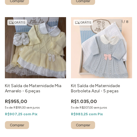
Comprar
Comprar
1
/
9
1
/
8
GRÁTIS
GRÁTIS
Kit Saída de Maternidade Mia
Kit Saída de Maternidade
Amarelo - 6 peças
Borboleta Azul - 5 peças
R$955,00
R$1.035,00
5
x
de
R$191,00
sem juros
5
x
de
R$207,00
sem juros
R$907,25
com
Pix
R$983,25
com
Pix
Comprar
Comprar