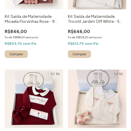
Kit Saída de Maternidade
Kit Saída de Maternidade
Micaela Florzinhas Rose - 9
Tricotil Jardim Off White - 5
peças
peças
R$846,00
R$646,00
5
x
de
R$169,20
sem juros
5
x
de
R$129,20
sem juros
R$803,70
com
Pix
R$613,70
com
Pix
Comprar
Comprar
1
/
10
1
/
10