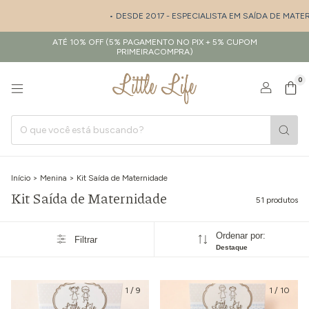
• DESDE 2017 - ESPECIALISTA EM SAÍDA DE MATERNIDADE E ENXO
ATÉ 10% OFF (5% PAGAMENTO NO PIX + 5% CUPOM
PRIMEIRACOMPRA)
0
Início
>
Menina
>
Kit Saída de Maternidade
Kit Saída de Maternidade
51 produtos
Ordenar por:
Filtrar
Destaque
1
/
9
1
/
10