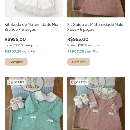
Kit Saída de Maternidade Mia
Kit Saída de Maternidade Malu
Branco - 6 peças
Rose - 6 peças
R$955,00
R$955,00
5
x
de
R$191,00
sem juros
5
x
de
R$191,00
sem juros
R$907,25
com
Pix
R$907,25
com
Pix
Comprar
Comprar
1
/
8
1
/
8
GRÁTIS
GRÁTIS