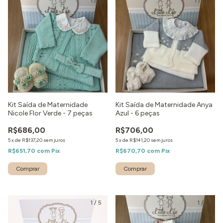
1
/
9
1
/
10
Kit Saída de Maternidade
Kit Saída de Maternidade Anya
Nicole Flor Verde - 7 peças
Azul - 6 peças
R$686,00
R$706,00
5
x
de
R$137,20
sem juros
5
x
de
R$141,20
sem juros
R$651,70
com
Pix
R$670,70
com
Pix
Comprar
Comprar
1
/
5
1
/
8