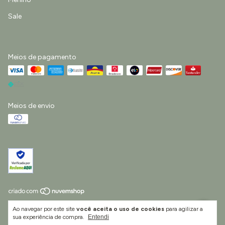
Sale
Meios de pagamento
Meios de envio
Copyright Little Life Vestuário e Acessórios Infantis Ltda - 55422511000193 -
Ao navegar por este site
você aceita o uso de cookies
para agilizar a
2026. Todos os direitos reservados.
sua experiência de compra.
Entendi