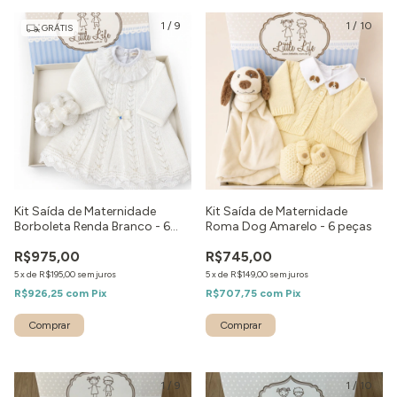
1
/
9
1
/
10
GRÁTIS
Kit Saída de Maternidade
Kit Saída de Maternidade
Borboleta Renda Branco - 6
Roma Dog Amarelo - 6 peças
peças
R$975,00
R$745,00
5
x
de
R$195,00
sem juros
5
x
de
R$149,00
sem juros
R$926,25
com
Pix
R$707,75
com
Pix
Comprar
Comprar
1
/
9
1
/
10