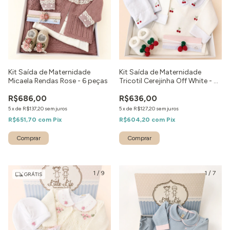
Kit Saída de Maternidade
Kit Saída de Maternidade
Micaela Rendas Rose - 6 peças
Tricotil Cerejinha Off White - 6
Peças
R$686,00
R$636,00
5
x
de
R$137,20
sem juros
5
x
de
R$127,20
sem juros
R$651,70
com
Pix
R$604,20
com
Pix
Comprar
Comprar
1
/
9
1
/
7
GRÁTIS