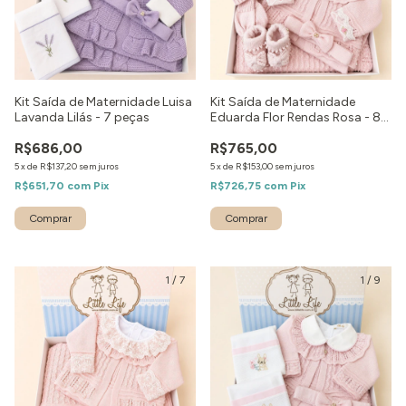
Kit Saída de Maternidade Luisa
Kit Saída de Maternidade
Lavanda Lilás - 7 peças
Eduarda Flor Rendas Rosa - 8
peças
R$686,00
R$765,00
5
x
de
R$137,20
sem juros
5
x
de
R$153,00
sem juros
R$651,70
com
Pix
R$726,75
com
Pix
Comprar
Comprar
1
/
7
1
/
9