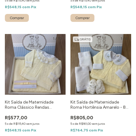
5
x
de
R$115,40
sem juros
5
x
de
R$115,40
sem juros
R$548,15
com
Pix
R$548,15
com
Pix
Comprar
1
/
10
1
/
9
GRÁTIS
Kit Saída de Maternidade
Kit Saída de Maternidade
Roma Clássico Rendas
Roma Hortênsia Amarelo - 8
Amarelo - 5 peças
peças
R$577,00
R$805,00
5
x
de
R$115,40
sem juros
5
x
de
R$161,00
sem juros
R$548,15
com
Pix
R$764,75
com
Pix