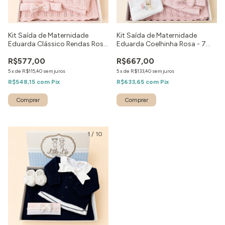
Kit Saída de Maternidade
Kit Saída de Maternidade
Eduarda Clássico Rendas Rosa
Eduarda Coelhinha Rosa - 7
- 5 peças
peças
R$577,00
R$667,00
5
x
de
R$115,40
sem juros
5
x
de
R$133,40
sem juros
R$548,15
com
Pix
R$633,65
com
Pix
Comprar
Comprar
1
/
10