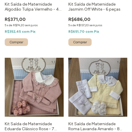
Kit Saída de Maternidade
Kit Saída de Maternidade
Algodão Tulipa Vermelho - 4
Jasmim Off White - 6 peças
peças
R$371,00
R$686,00
5
x
de
R$74,20
sem juros
5
x
de
R$137,20
sem juros
R$352,45
com
Pix
R$651,70
com
Pix
Comprar
Comprar
1
/
10
1
/
9
Kit Saída de Maternidade
Kit Saída de Maternidade
Eduarda Clássico Rose - 7
Roma Lavanda Amarelo - 8