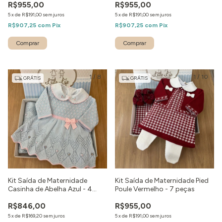
R$955,00
R$955,00
5
x
de
R$191,00
sem juros
5
x
de
R$191,00
sem juros
R$907,25
com
Pix
R$907,25
com
Pix
Comprar
Comprar
1
/
8
1
/
10
GRÁTIS
GRÁTIS
Kit Saída de Maternidade
Kit Saída de Maternidade Pied
Casinha de Abelha Azul - 4
Poule Vermelho - 7 peças
peças
R$846,00
R$955,00
5
x
de
R$169,20
sem juros
5
x
de
R$191,00
sem juros