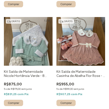
Comprar
1
/
9
1
/
8
GRÁTIS
GRÁTIS
Kit Saída de Maternidade
Kit Saída de Maternidade
Nicole Hortênsia Verde - 8
Casinha de Abelha Flor Rose - 6
peças
peças
R$875,00
R$955,00
5
x
de
R$175,00
sem juros
5
x
de
R$191,00
sem juros
R$831,25
com
Pix
R$907,25
com
Pix
Comprar
Comprar