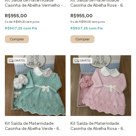
Kit Saída de Maternidade
Kit Saída de Maternidade
Casinha de Abelha Vermelho -
Casinha de Abelha Rose - 6
6 peças
peças
R$955,00
R$955,00
5
x
de
R$191,00
sem juros
5
x
de
R$191,00
sem juros
R$907,25
com
Pix
R$907,25
com
Pix
Comprar
Comprar
1
/
9
1
/
9
GRÁTIS
GRÁTIS
Kit Saída de Maternidade
Kit Saída de Maternidade
Casinha de Abelha Verde - 6
Casinha de Abelha Rosa - 6
peças
peças