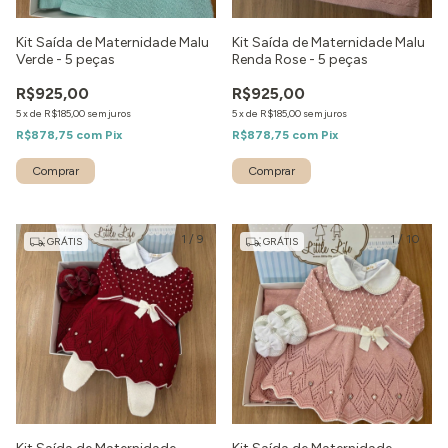
Kit Saída de Maternidade Malu
Kit Saída de Maternidade Malu
Verde - 5 peças
Renda Rose - 5 peças
R$925,00
R$925,00
5
x
de
R$185,00
sem juros
5
x
de
R$185,00
sem juros
R$878,75
com
Pix
R$878,75
com
Pix
Comprar
Comprar
1
/
9
1
/
10
GRÁTIS
GRÁTIS