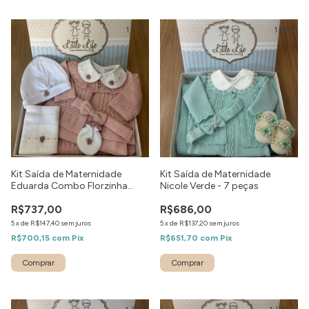
1
/
7
1
/
9
Kit Saída de Maternidade
Kit Saída de Maternidade
Eduarda Combo Florzinha
Nicole Verde - 7 peças
Rose - 8 peças
R$737,00
R$686,00
5
x
de
R$147,40
sem juros
5
x
de
R$137,20
sem juros
R$700,15
com
Pix
R$651,70
com
Pix
Comprar
Comprar