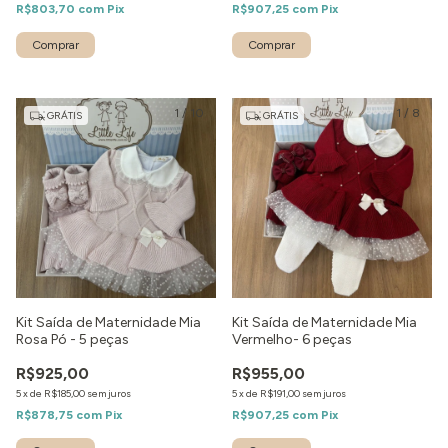
R$803,70
com
Pix
R$907,25
com
Pix
Comprar
Comprar
1
/
10
1
/
8
GRÁTIS
GRÁTIS
Kit Saída de Maternidade Mia
Kit Saída de Maternidade Mia
Rosa Pó - 5 peças
Vermelho- 6 peças
R$925,00
R$955,00
5
x
de
R$185,00
sem juros
5
x
de
R$191,00
sem juros
R$878,75
com
Pix
R$907,25
com
Pix