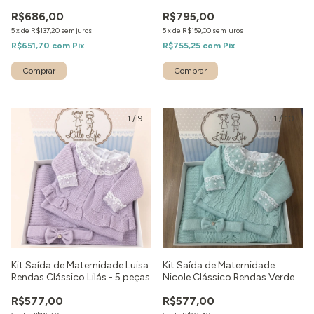
peças
peças
R$686,00
R$795,00
5
x
de
R$137,20
sem juros
5
x
de
R$159,00
sem juros
R$651,70
com
Pix
R$755,25
com
Pix
Comprar
Comprar
1
/
9
1
/
10
Kit Saída de Maternidade Luisa
Kit Saída de Maternidade
Rendas Clássico Lilás - 5 peças
Nicole Clássico Rendas Verde -
5 peças
R$577,00
R$577,00