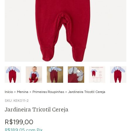
Início
>
Menina
>
Primeiras Roupinhas
>
Jardineira Tricotil Cereja
SKU:
KEK011-2
Jardineira Tricotil Cereja
R$199,00
R$189,05
com
Pix