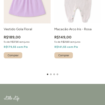
Vestido Gola Floral
Macacão Arco Iris - Rosa
R$189,00
R$149,00
5
x
de
R$37,80
sem juros
5
x
de
R$29,80
sem juros
R$179,55
com
Pix
R$141,55
com
Pix
Comprar
Comprar