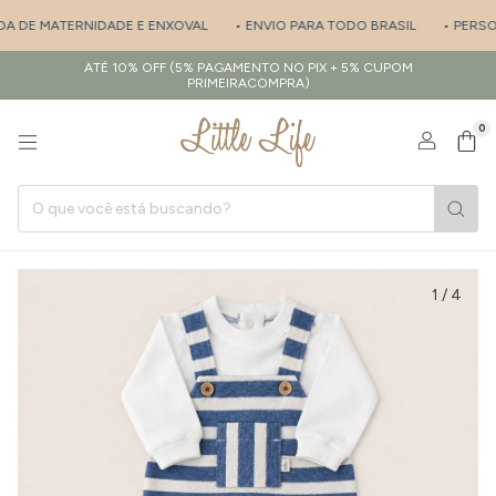
DA DE MATERNIDADE E ENXOVAL
• ENVIO PARA TODO BRASIL
• PERSON
ATÉ 10% OFF (5% PAGAMENTO NO PIX + 5% CUPOM
PRIMEIRACOMPRA)
0
1
/
4