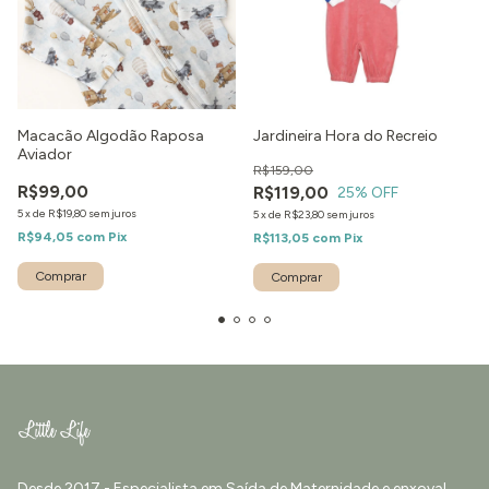
Macacão Algodão Raposa
Jardineira Hora do Recreio
Aviador
R$159,00
R$99,00
R$119,00
25
% OFF
5
x
de
R$19,80
sem juros
5
x
de
R$23,80
sem juros
R$94,05
com
Pix
R$113,05
com
Pix
Comprar
Comprar
Desde 2017 - Especialista em Saída de Maternidade e enxoval.