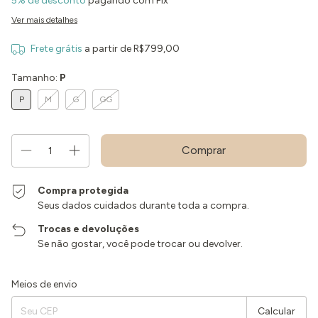
5% de desconto
pagando com Pix
Ver mais detalhes
Frete grátis
a partir de
R$799,00
Tamanho:
P
P
M
G
GG
Compra protegida
Seus dados cuidados durante toda a compra.
Trocas e devoluções
Se não gostar, você pode trocar ou devolver.
Entregas para o CEP:
Alterar CEP
Meios de envio
Calcular