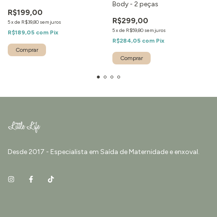
Body - 2 peças
R$199,00
R$299,00
5
x
de
R$39,80
sem juros
5
x
de
R$59,80
sem juros
R$189,05
com
Pix
R$284,05
com
Pix
Comprar
Comprar
Desde 2017 - Especialista em Saída de Maternidade e enxoval.