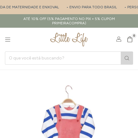
ÍDA DE MATERNIDADE E ENXOVAL
• ENVIO PARA TODO BRASIL
• PERSON
ATÉ 10% OFF (5% PAGAMENTO NO PIX + 5% CUPOM
PRIMEIRACOMPRA)
0