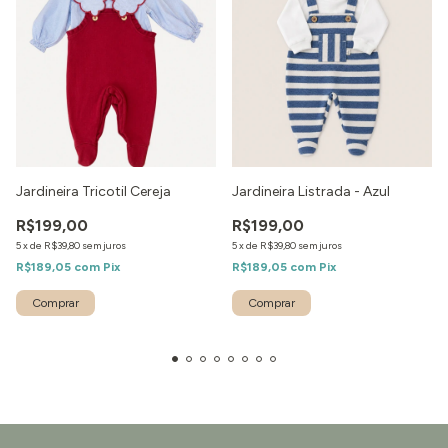
Jardineira Tricotil Cereja
Jardineira Listrada - Azul
R$199,00
R$199,00
5
x
de
R$39,80
sem juros
5
x
de
R$39,80
sem juros
R$189,05
com
Pix
R$189,05
com
Pix
Comprar
Comprar