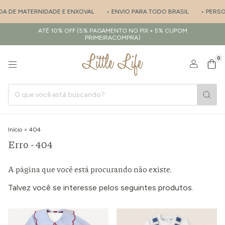
ÍDA DE MATERNIDADE E ENXOVAL
• ENVIO PARA TODO BRASIL
• PERSO
ATÉ 10% OFF (5% PAGAMENTO NO PIX + 5% CUPOM
PRIMEIRACOMPRA)
0
Início
>
404
Erro - 404
A página que você está procurando não existe.
Talvez você se interesse pelos seguintes produtos.