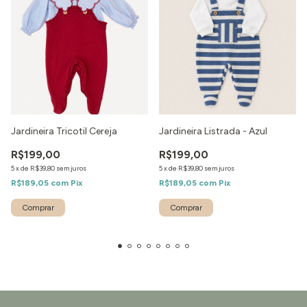
Jardineira Tricotil Cereja
Jardineira Listrada - Azul
R$199,00
R$199,00
5
x
de
R$39,80
sem juros
5
x
de
R$39,80
sem juros
R$189,05
com
Pix
R$189,05
com
Pix
Comprar
Comprar