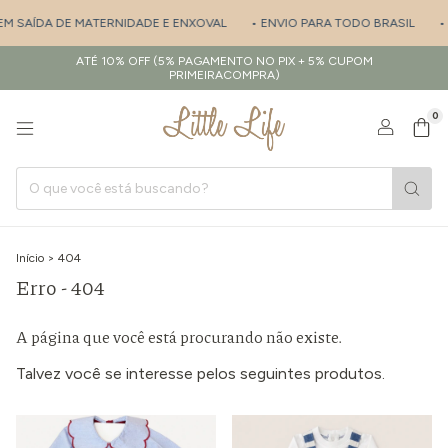
 EM SAÍDA DE MATERNIDADE E ENXOVAL
• ENVIO PARA TODO BRASIL
• 
ATÉ 10% OFF (5% PAGAMENTO NO PIX + 5% CUPOM
PRIMEIRACOMPRA)
0
Início
>
404
Erro - 404
A página que você está procurando não existe.
Talvez você se interesse pelos seguintes produtos.