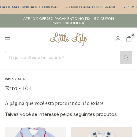
ÍDA DE MATERNIDADE E ENXOVAL
• ENVIO PARA TODO BRASIL
• PERSO
ATÉ 10% OFF (5% PAGAMENTO NO PIX + 5% CUPOM
PRIMEIRACOMPRA)
0
Início
>
404
Erro - 404
A página que você está procurando não existe.
Talvez você se interesse pelos seguintes produtos.