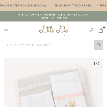
ÍDA DE MATERNIDADE E ENXOVAL
• ENVIO PARA TODO BRASIL
• PERSO
ATÉ 10% OFF (5% PAGAMENTO NO PIX + 5% CUPOM
PRIMEIRACOMPRA)
0
1
/
2