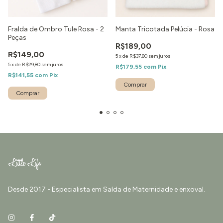
Fralda de Ombro Tule Rosa - 2
Manta Tricotada Pelúcia - Rosa
Peças
R$189,00
R$149,00
5
x
de
R$37,80
sem juros
5
x
de
R$29,80
sem juros
R$179,55
com
Pix
R$141,55
com
Pix
Desde 2017 - Especialista em Saída de Maternidade e enxoval.