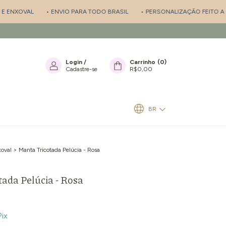
XOVAL
• ENVIO PARA TODO BRASIL
• PERSONALIZAÇÃO FEITO A MÃO
Login
/
Carrinho
(
0
)
Cadastre-se
R$0,00
BR
oval
>
Manta Tricotada Pelúcia - Rosa
ada Pelúcia - Rosa
Pix