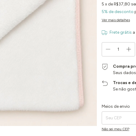
5
x de
R$37,80
se
5% de desconto
p
Ver mais detalhes
Frete grátis
a
Compra pr
Seus dados
Trocas e d
Se não gost
Entregas para o CEP:
Meios de envio
Não sei meu CEP