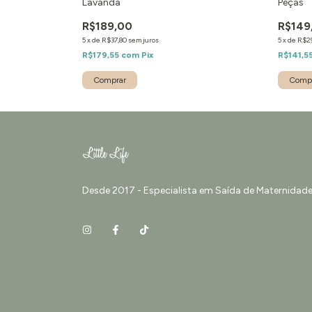
Lavanda
Peças
R$189,00
R$149
5
x
de
R$37,80
sem juros
5
x
de
R$2
R$179,55
com
Pix
R$141,5
Desde 2017 - Especialista em Saída de Maternidade 