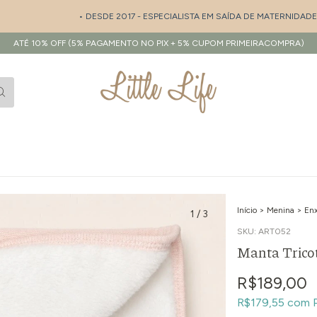
• DESDE 2017 - ESPECIALISTA EM SAÍDA DE MATERNIDADE E EN
ATÉ 10% OFF (5% PAGAMENTO NO PIX + 5% CUPOM PRIMEIRACOMPRA)
Início
>
Menina
>
Enx
1
/
3
SKU:
ART052
Manta Tricot
R$189,00
R$179,55
com