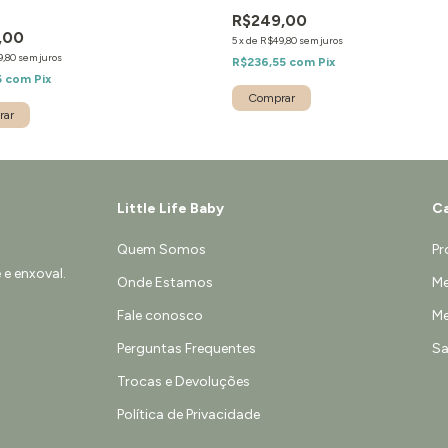
R$249,00
,00
5
x
de
R$49,80
sem juros
9,80
sem juros
R$236,55
com
Pix
5
com
Pix
Comprar
Little Life Baby
Ca
Quem Somos
Pr
e enxoval.
Onde Estamos
Me
Fale conosco
Me
Perguntas Frequentes
Sa
Trocas e Devoluções
Política de Privacidade