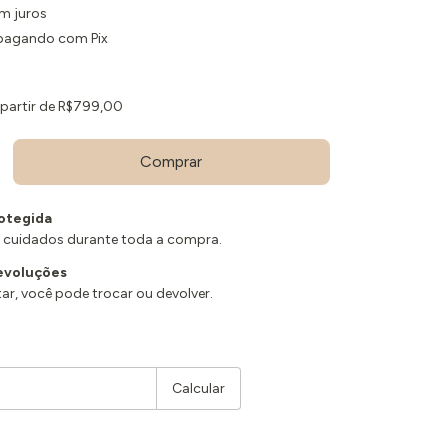
m juros
agando com Pix
 partir de
R$799,00
otegida
 cuidados durante toda a compra.
evoluções
ar, você pode trocar ou devolver.
Alterar CEP
Calcular