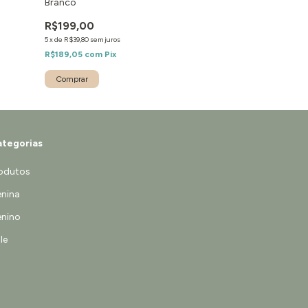
Branco
R$249,00
R$199,00
5
x
de
R$49,80
sem jur
5
x
de
R$39,80
sem juros
R$236,55
com
Pi
R$189,05
com
Pix
Comprar
tegorias
odutos
nina
nino
le