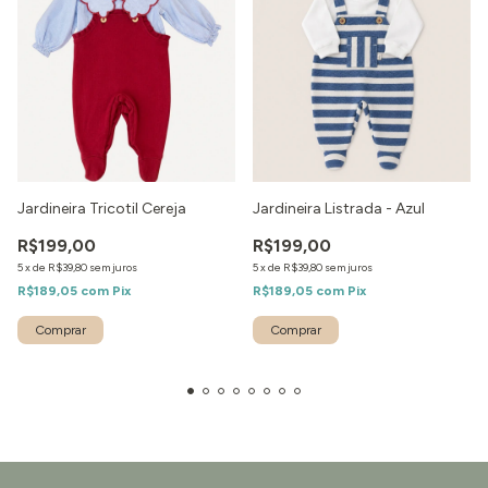
Jardineira Tricotil Cereja
Jardineira Listrada - Azul
R$199,00
R$199,00
5
x
de
R$39,80
sem juros
5
x
de
R$39,80
sem juros
R$189,05
com
Pix
R$189,05
com
Pix
Comprar
Comprar