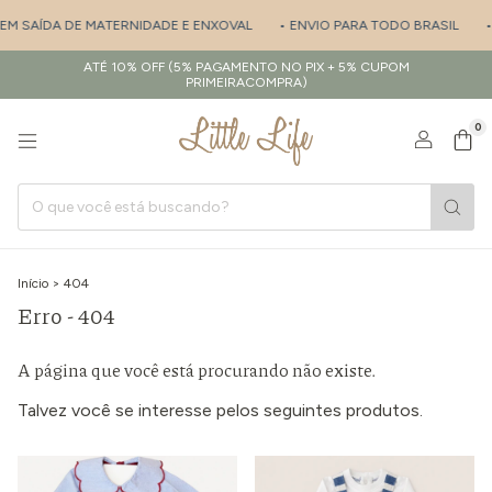
 EM SAÍDA DE MATERNIDADE E ENXOVAL
• ENVIO PARA TODO BRASIL
•
ATÉ 10% OFF (5% PAGAMENTO NO PIX + 5% CUPOM
PRIMEIRACOMPRA)
0
Início
>
404
Erro - 404
A página que você está procurando não existe.
Talvez você se interesse pelos seguintes produtos.