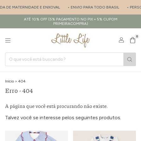
ÍDA DE MATERNIDADE E ENXOVAL
• ENVIO PARA TODO BRASIL
• PERSO
ATÉ 10% OFF (5% PAGAMENTO NO PIX + 5% CUPOM
PRIMEIRACOMPRA)
0
Início
>
404
Erro - 404
A página que você está procurando não existe.
Talvez você se interesse pelos seguintes produtos.