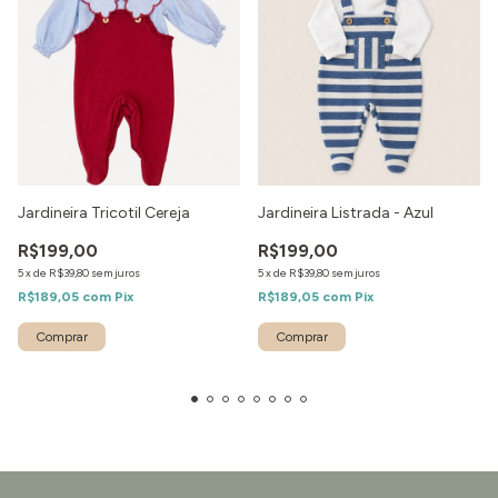
Jardineira Tricotil Cereja
Jardineira Listrada - Azul
R$199,00
R$199,00
5
x
de
R$39,80
sem juros
5
x
de
R$39,80
sem juros
R$189,05
com
Pix
R$189,05
com
Pix
Comprar
Comprar