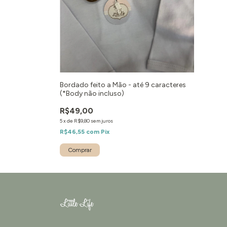
Bordado feito a Mão - até 9 caracteres
(*Body não incluso)
R$49,00
5
x
de
R$9,80
sem juros
R$46,55
com
Pix