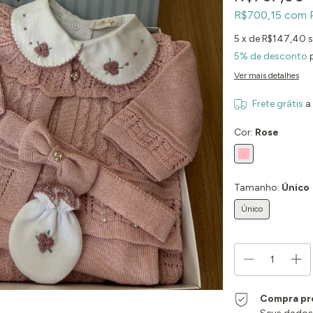
R$700,15
com
5
x de
R$147,40
s
5% de desconto
p
Ver mais detalhes
Frete grátis
a
Cor:
Rose
Tamanho:
Único
Único
Compra pr