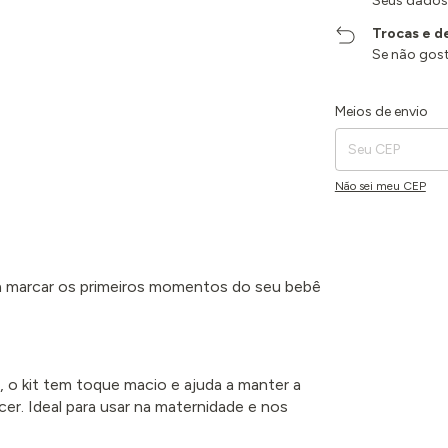
Seus dados
Trocas e d
Se não gost
Entregas para o CEP:
Meios de envio
Não sei meu CEP
ra marcar os primeiros momentos do seu bebê
, o kit tem toque macio e ajuda a manter a
r. Ideal para usar na maternidade e nos