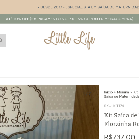
• DESDE 2017 - ESPECIALISTA EM SAÍDA DE MATERNIDADE E EN
ATÉ 10% OFF (5% PAGAMENTO NO PIX + 5% CUPOM PRIMEIRACOMPRA)
Início
>
Menina
>
Kit
1
/
7
Saída de Maternidad
SKU:
KIT174
Kit Saída d
Florzinha Ro
R$737,00