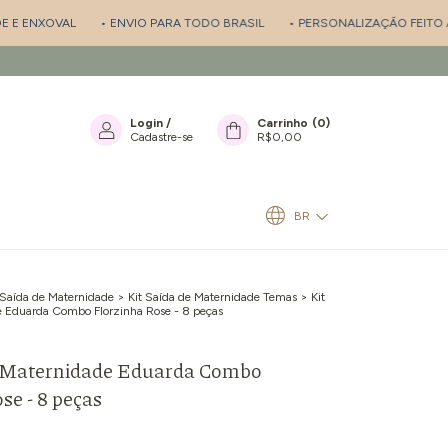
XOVAL
• ENVIO PARA TODO BRASIL
• PERSONALIZAÇÃO FEITO A MÃO
Login
/
Carrinho
(
0
)
Cadastre-se
R$0,00
BR
 Saída de Maternidade
>
Kit Saída de Maternidade Temas
>
Kit
e Eduarda Combo Florzinha Rose - 8 peças
e Maternidade Eduarda Combo
se - 8 peças