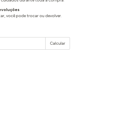
 cuidados durante toda a compra.
evoluções
ar, você pode trocar ou devolver.
Alterar CEP
Calcular