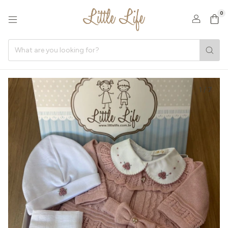
0
1
/
7