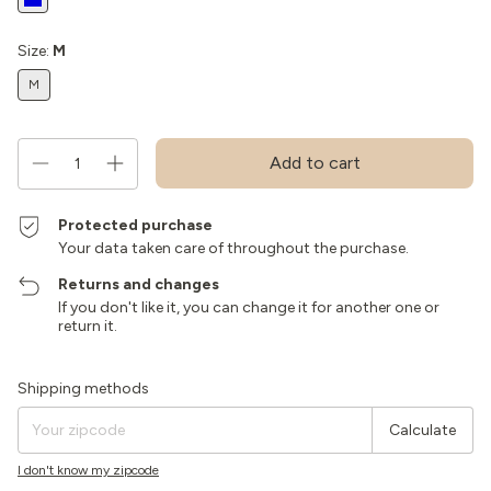
Size:
M
M
Protected purchase
Your data taken care of throughout the purchase.
Returns and changes
If you don't like it, you can change it for another one or
return it.
Shipping for zipcode:
Change zipcode
Shipping methods
Calculate
I don't know my zipcode