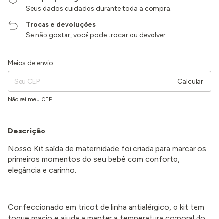
Seus dados cuidados durante toda a compra.
Trocas e devoluções
Se não gostar, você pode trocar ou devolver.
Entregas para o CEP:
Alterar CEP
Meios de envio
Calcular
Não sei meu CEP
Descrição
Nosso Kit saída de maternidade foi criada para marcar os
primeiros momentos do seu bebê com conforto,
elegância e carinho.
Confeccionado em tricot de linha antialérgico, o kit tem
toque macio e ajuda a manter a temperatura corporal do