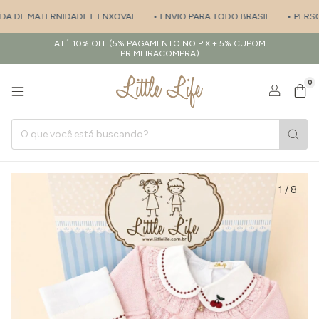
A DE MATERNIDADE E ENXOVAL
• ENVIO PARA TODO BRASIL
• PERSONA
ATÉ 10% OFF (5% PAGAMENTO NO PIX + 5% CUPOM
PRIMEIRACOMPRA)
0
1
/
8