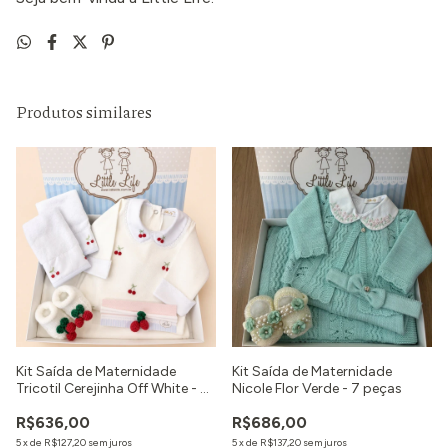
Produtos similares
Kit Saída de Maternidade
Kit Saída de Maternidade
Tricotil Cerejinha Off White - 6
Nicole Flor Verde - 7 peças
Peças
R$636,00
R$686,00
5
x
de
R$127,20
sem juros
5
x
de
R$137,20
sem juros