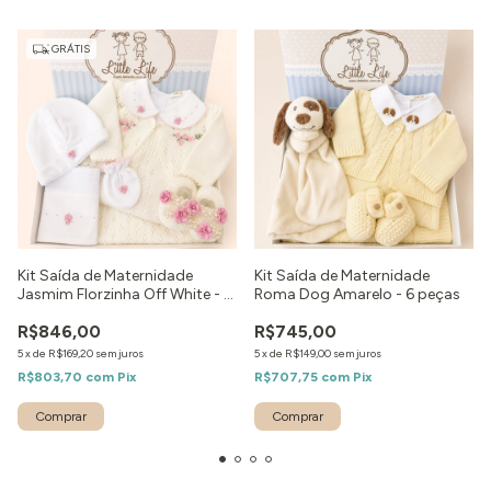
GRÁTIS
Kit Saída de Maternidade
Kit Saída de Maternidade
Jasmim Florzinha Off White - 9
Roma Dog Amarelo - 6 peças
peças
R$846,00
R$745,00
5
x
de
R$169,20
sem juros
5
x
de
R$149,00
sem juros
R$803,70
com
Pix
R$707,75
com
Pix
Comprar
Comprar