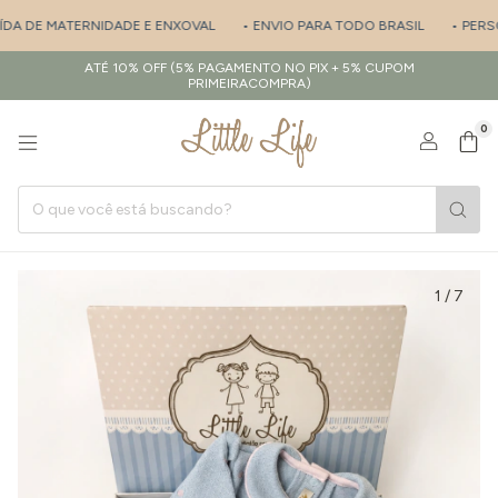
DA DE MATERNIDADE E ENXOVAL
• ENVIO PARA TODO BRASIL
• PERSON
ATÉ 10% OFF (5% PAGAMENTO NO PIX + 5% CUPOM
PRIMEIRACOMPRA)
0
1
/
7