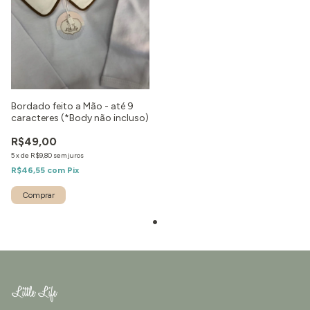
Bordado feito a Mão - até 9
caracteres (*Body não incluso)
R$49,00
5
x
de
R$9,80
sem juros
R$46,55
com
Pix