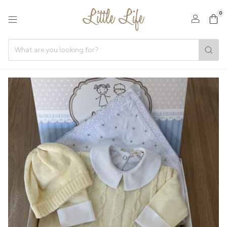
0
1
/
13