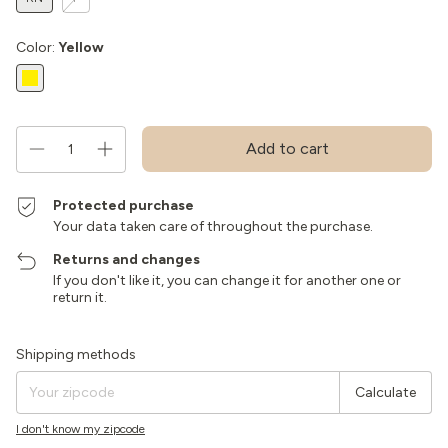
Color:
Yellow
Protected purchase
Your data taken care of throughout the purchase.
Returns and changes
If you don't like it, you can change it for another one or
return it.
Shipping for zipcode:
Change zipcode
Shipping methods
Calculate
I don't know my zipcode