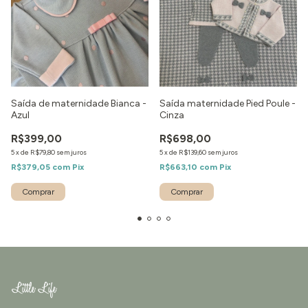
Saída de maternidade Bianca -
Saída maternidade Pied Poule -
Azul
Cinza
R$399,00
R$698,00
5
x
de
R$79,80
sem juros
5
x
de
R$139,60
sem juros
R$379,05
com
Pix
R$663,10
com
Pix
Comprar
Comprar