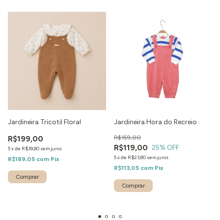
Jardineira Tricotil Floral
Jardineira Hora do Recreio
R$199,00
R$159,00
R$119,00
25
% OFF
5
x
de
R$39,80
sem juros
5
x
de
R$23,80
sem juros
R$189,05
com
Pix
R$113,05
com
Pix
Comprar
Comprar