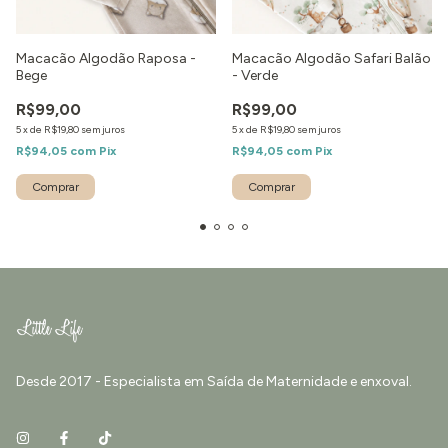
Macacão Algodão Raposa -
Macacão Algodão Safari Balão
Bege
- Verde
R$99,00
R$99,00
5
x
de
R$19,80
sem juros
5
x
de
R$19,80
sem juros
R$94,05
com
Pix
R$94,05
com
Pix
Comprar
Comprar
Desde 2017 - Especialista em Saída de Maternidade e enxoval.