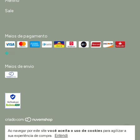
Menino
Sale
Meios de pagamento
Meios de envio
Copyright Little Life Vestuário e Acessórios Infantis Ltda - 55422511000193 -
Ao navegar por este site
você aceita o uso de cookies
para agilizar a
2026. Todos os direitos reservados.
sua experiência de compra.
Entendi