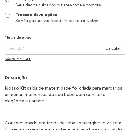
Seus dados cuidados durante toda a compra.
Trocas e devoluções
Se não gostar, você pode trocar ou devolver.
Entregas para o CEP:
Alterar CEP
Meios de envio
Calcular
Não sei meu CEP
Descrição
Nosso Kit saída de maternidade foi criada para marcar os
primeiros momentos do seu bebê com conforto,
elegância e carinho.
Confeccionado em tricot de linha antialérgico, o kit tem
toque macio e ajuda a manter a temperatura corporal do