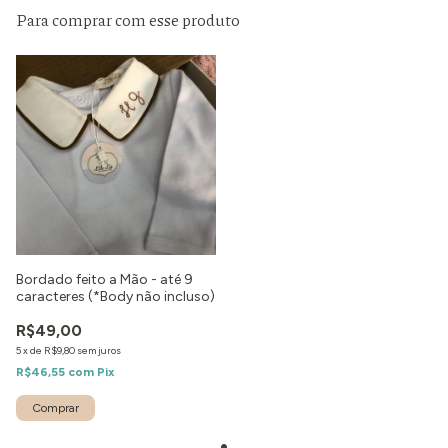
Para comprar com esse produto
Bordado feito a Mão - até 9
caracteres (*Body não incluso)
R$49,00
5
x
de
R$9,80
sem juros
R$46,55
com
Pix