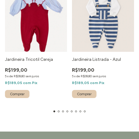
Jardineira Tricotil Cereja
Jardineira Listrada - Azul
R$199,00
R$199,00
5
x
de
R$39,80
sem juros
5
x
de
R$39,80
sem juros
R$189,05
com
Pix
R$189,05
com
Pix
Comprar
Comprar