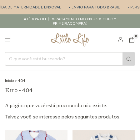
AÍDA DE MATERNIDADE E ENXOVAL
• ENVIO PARA TODO BRASIL
• PERS
ATÉ 10% OFF (5% PAGAMENTO NO PIX + 5% CUPOM
PRIMEIRACOMPRA)
0
Início
>
404
Erro - 404
A página que você está procurando não existe.
Talvez você se interesse pelos seguintes produtos.