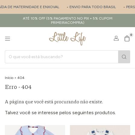
AÍDA DE MATERNIDADE E ENXOVAL
• ENVIO PARA TODO BRASIL
• PERS
ATÉ 10% OFF (5% PAGAMENTO NO PIX + 5% CUPOM
PRIMEIRACOMPRA)
0
Início
>
404
Erro - 404
A página que você está procurando não existe.
Talvez você se interesse pelos seguintes produtos.