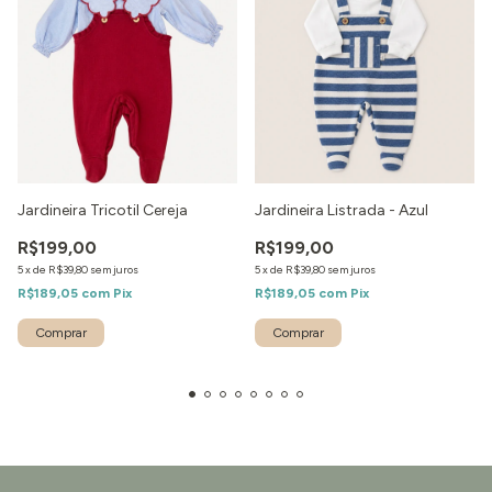
Jardineira Tricotil Cereja
Jardineira Listrada - Azul
R$199,00
R$199,00
5
x
de
R$39,80
sem juros
5
x
de
R$39,80
sem juros
R$189,05
com
Pix
R$189,05
com
Pix
Comprar
Comprar