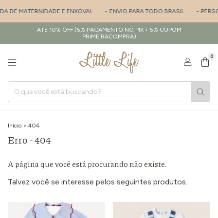
ÍDA DE MATERNIDADE E ENXOVAL
• ENVIO PARA TODO BRASIL
• PERSO
ATÉ 10% OFF (5% PAGAMENTO NO PIX + 5% CUPOM
PRIMEIRACOMPRA)
0
Início
>
404
Erro - 404
A página que você está procurando não existe.
Talvez você se interesse pelos seguintes produtos.