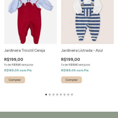
Jardineira Tricotil Cereja
Jardineira Listrada - Azul
R$199,00
R$199,00
5
x
de
R$39,80
sem juros
5
x
de
R$39,80
sem juros
R$189,05
com
Pix
R$189,05
com
Pix
Comprar
Comprar