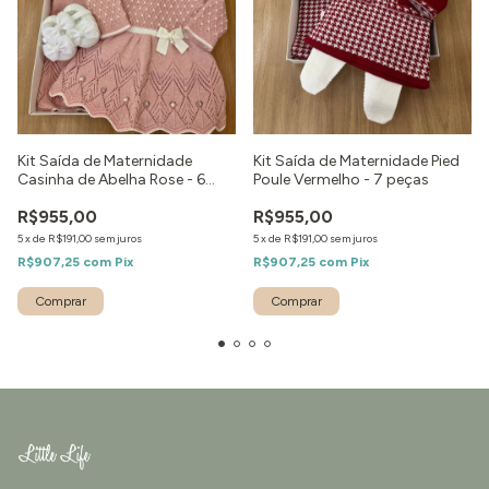
Kit Saída de Maternidade
Kit Saída de Maternidade Pied
Casinha de Abelha Rose - 6
Poule Vermelho - 7 peças
peças
R$955,00
R$955,00
5
x
de
R$191,00
sem juros
5
x
de
R$191,00
sem juros
R$907,25
com
Pix
R$907,25
com
Pix
Comprar
Comprar