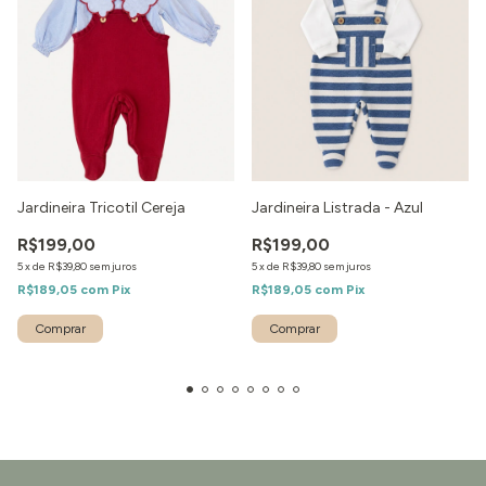
Jardineira Tricotil Cereja
Jardineira Listrada - Azul
R$199,00
R$199,00
5
x
de
R$39,80
sem juros
5
x
de
R$39,80
sem juros
R$189,05
com
Pix
R$189,05
com
Pix
Comprar
Comprar