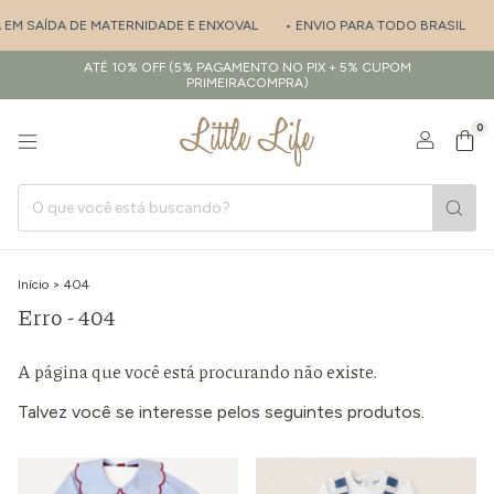
A EM SAÍDA DE MATERNIDADE E ENXOVAL
• ENVIO PARA TODO BRASIL
•
ATÉ 10% OFF (5% PAGAMENTO NO PIX + 5% CUPOM
PRIMEIRACOMPRA)
0
Início
>
404
Erro - 404
A página que você está procurando não existe.
Talvez você se interesse pelos seguintes produtos.