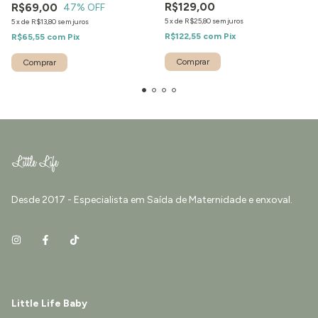
R$129,00
R$69,00
47
% OFF
5
x
de
R$25,80
sem juros
5
x
de
R$13,80
sem juros
R$122,55
com
Pix
R$65,55
com
Pix
Desde 2017 - Especialista em Saída de Maternidade e enxoval.
Little Life Baby