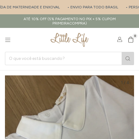
DA DE MATERNIDADE E ENXOVAL
• ENVIO PARA TODO BRASIL
• PERSON
ATÉ 10% OFF (5% PAGAMENTO NO PIX + 5% CUPOM
PRIMEIRACOMPRA)
0
1
/
4