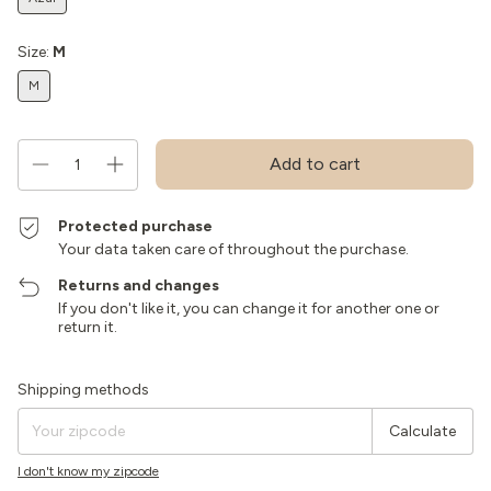
Size:
M
M
Protected purchase
Your data taken care of throughout the purchase.
Returns and changes
If you don't like it, you can change it for another one or
return it.
Shipping for zipcode:
Change zipcode
Shipping methods
Calculate
I don't know my zipcode