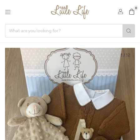
0
1
/
12