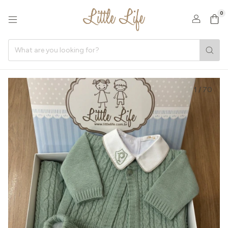
0
1
/
70