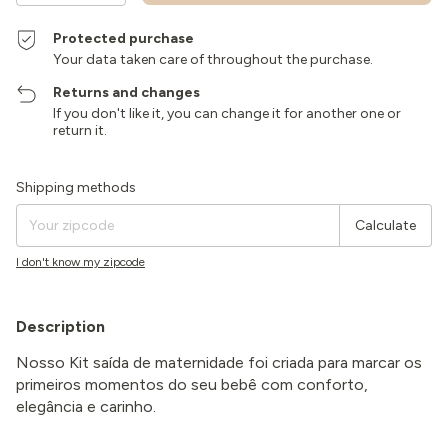
Protected purchase
Your data taken care of throughout the purchase.
Returns and changes
If you don't like it, you can change it for another one or
return it.
Shipping for zipcode:
Change zipcode
Shipping methods
Calculate
I don't know my zipcode
Description
Nosso Kit saída de maternidade foi criada para marcar os
primeiros momentos do seu bebê com conforto,
elegância e carinho.