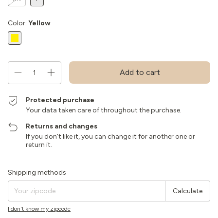
Color:
Yellow
Protected purchase
Your data taken care of throughout the purchase.
Returns and changes
If you don't like it, you can change it for another one or
return it.
Shipping for zipcode:
Change zipcode
Shipping methods
Calculate
I don't know my zipcode