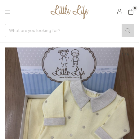
0
1
/
5