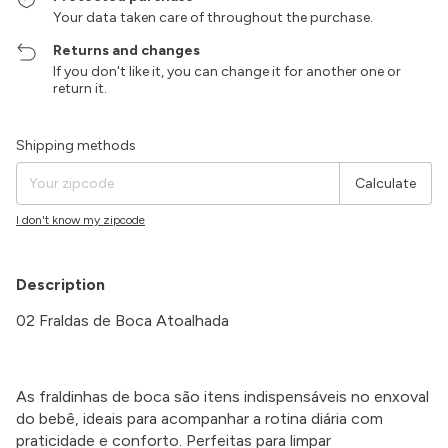
Your data taken care of throughout the purchase.
Returns and changes
If you don't like it, you can change it for another one or
return it.
Shipping for zipcode:
Change zipcode
Shipping methods
Calculate
I don't know my zipcode
Description
02 Fraldas de Boca Atoalhada
As fraldinhas de boca são itens indispensáveis no enxoval
do bebê, ideais para acompanhar a rotina diária com
praticidade e conforto. Perfeitas para limpar