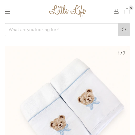
0
1
/
7