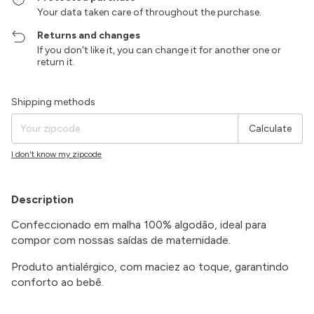
Your data taken care of throughout the purchase.
Returns and changes
If you don't like it, you can change it for another one or
return it.
Shipping for zipcode:
Change zipcode
Shipping methods
Calculate
I don't know my zipcode
Description
Confeccionado em malha 100% algodão, ideal para
compor com nossas saídas de maternidade.
Produto antialérgico, com maciez ao toque, garantindo
conforto ao bebê.