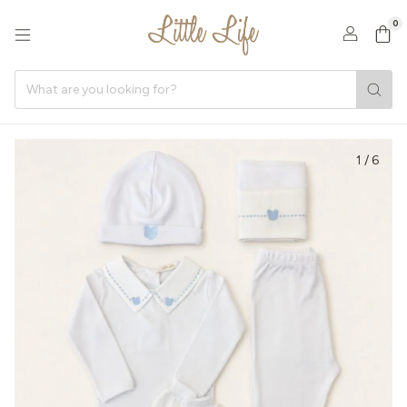
0
1
/
6