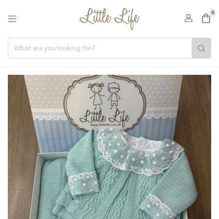
0
1
/
16