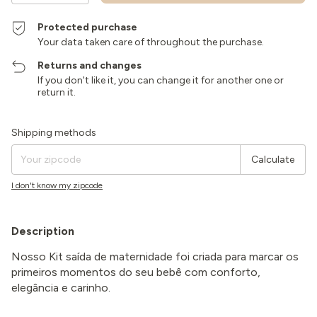
Protected purchase
Your data taken care of throughout the purchase.
Returns and changes
If you don't like it, you can change it for another one or
return it.
Shipping for zipcode:
Change zipcode
Shipping methods
Calculate
I don't know my zipcode
Description
Nosso Kit saída de maternidade foi criada para marcar os
primeiros momentos do seu bebê com conforto,
elegância e carinho.