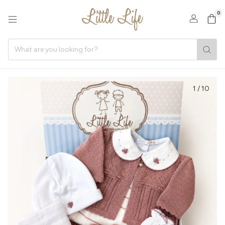
0
1
/
10