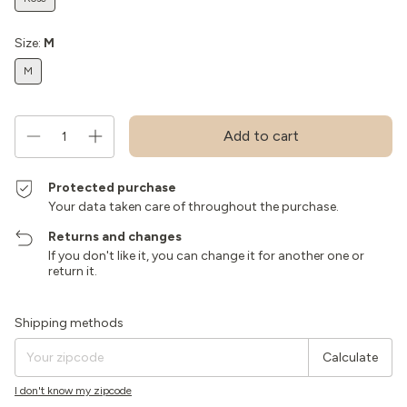
Size:
M
M
Protected purchase
Your data taken care of throughout the purchase.
Returns and changes
If you don't like it, you can change it for another one or
return it.
Shipping for zipcode:
Change zipcode
Shipping methods
Calculate
I don't know my zipcode