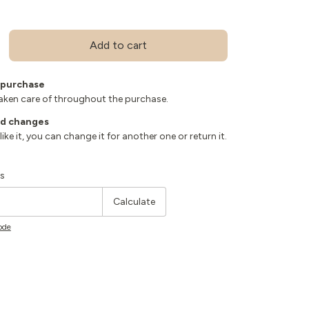
 purchase
aken care of throughout the purchase.
nd changes
 like it, you can change it for another one or return it.
:
Change zipcode
s
Calculate
ode