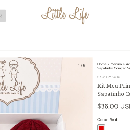
Home
>
Menina
>
Ac
1
/
5
Sapatinho Coração V
SKU:
CMB010
Kit Meu Prim
Sapatinho C
$36.00 US
Color:
Red