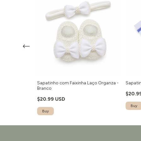
 Botão -
Sapatinho com Faixinha Laço Organza -
Sapatin
Branco
$20.9
$20.99 USD
Buy