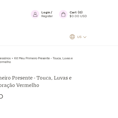
Login
/
Cart
(
0
)
Register
$0.00 USD
US
essórios
>
Kit Meu Primeiro Presente - Touca, Luvas e
ermelho
eiro Presente - Touca, Luvas e
oração Vermelho
D