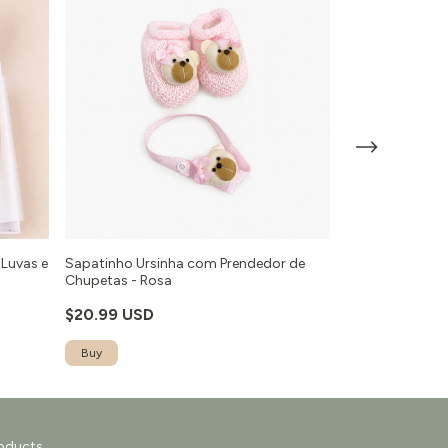
 Luvas e
Sapatinho Ursinha com Prendedor de
Kit Meu Primeiro
Chupetas - Rosa
Sapatinho Ros
$20.99 USD
$36.00 USD
Buy
oducts