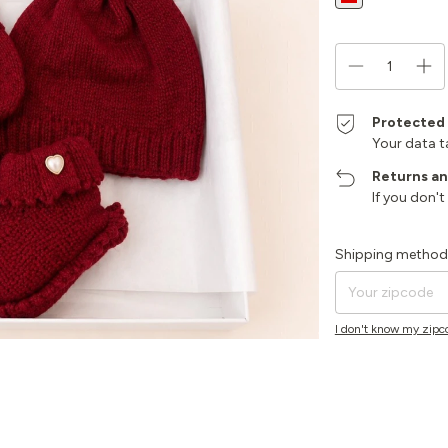
Protected
Your data t
Returns a
If you don't
Shipping for zipcode
Shipping method
I don't know my zipc