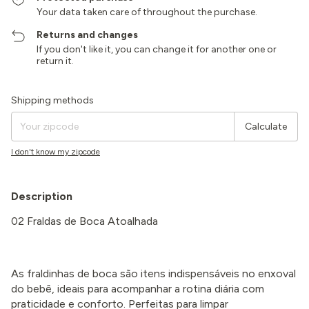
Your data taken care of throughout the purchase.
Returns and changes
If you don't like it, you can change it for another one or
return it.
Shipping for zipcode:
Change zipcode
Shipping methods
Calculate
I don't know my zipcode
Description
02 Fraldas de Boca Atoalhada
As fraldinhas de boca são itens indispensáveis no enxoval
do bebê, ideais para acompanhar a rotina diária com
praticidade e conforto. Perfeitas para limpar