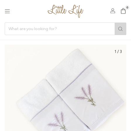
0
1
/
3