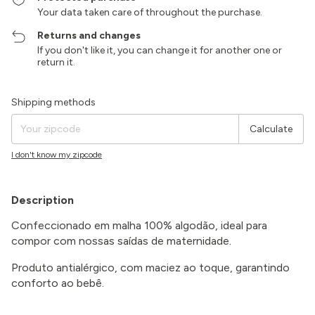
Your data taken care of throughout the purchase.
Returns and changes
If you don't like it, you can change it for another one or
return it.
Shipping for zipcode:
Change zipcode
Shipping methods
Calculate
I don't know my zipcode
Description
Confeccionado em malha 100% algodão, ideal para
compor com nossas saídas de maternidade.
Produto antialérgico, com maciez ao toque, garantindo
conforto ao bebê.