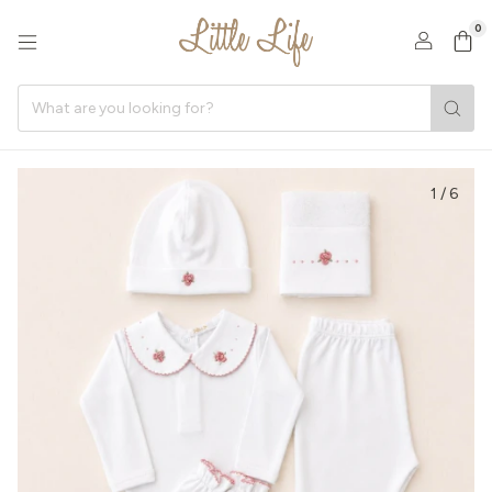
0
1
/
6