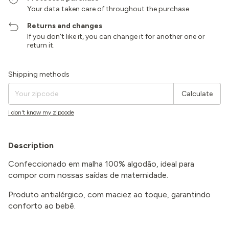
Your data taken care of throughout the purchase.
Returns and changes
If you don't like it, you can change it for another one or
return it.
Shipping for zipcode:
Change zipcode
Shipping methods
Calculate
I don't know my zipcode
Description
Confeccionado em malha 100% algodão, ideal para
compor com nossas saídas de maternidade.
Produto antialérgico, com maciez ao toque, garantindo
conforto ao bebê.