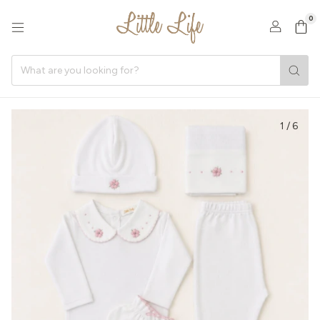
0
1
/
6